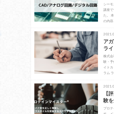
シーモ
講座で
た。 
の内容
2021.0
アガ
ライ
株式会
験・予
イトカ
ラム 
2021.0
【評
験を
プロテ
す。イ