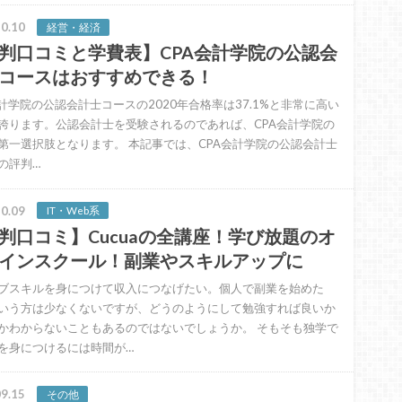
0.10
経営・経済
判口コミと学費表】CPA会計学院の公認会
コースはおすすめできる！
会計学院の公認会計士コースの2020年合格率は37.1%と非常に高い
誇ります。公認会計士を受験されるのであれば、CPA会計学院の
第一選択肢となります。 本記事では、CPA会計学院の公認会計士
の評判…
0.09
IT・Web系
判口コミ】Cucuaの全講座！学び放題のオ
インスクール！副業やスキルアップに
ブスキルを身につけて収入につなげたい。個人で副業を始めた
いう方は少なくないですが、どうのようにして勉強すれば良いか
かわからないこともあるのではないでしょうか。 そもそも独学で
を身につけるには時間が…
9.15
その他