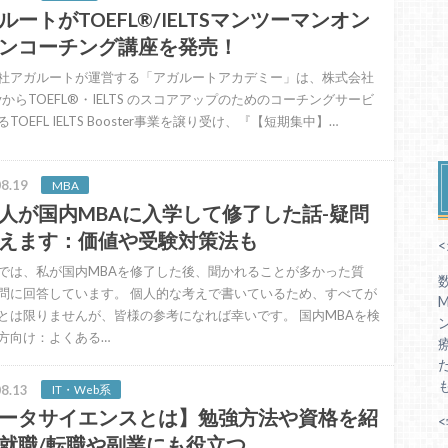
ルートがTOEFL®/IELTSマンツーマンオン
ンコーチング講座を発売！
社アガルートが運営する「アガルートアカデミー」は、株式会社
ayからTOEFL®・IELTS のスコアアップのためのコーチングサービ
TOEFL IELTS Booster事業を譲り受け、『【短期集中】…
8.19
MBA
人が国内MBAに入学して修了した話-疑問
えます：価値や受験対策法も
では、私が国内MBAを修了した後、聞かれることが多かった質
問に回答しています。 個人的な考えで書いているため、すべてが
とは限りませんが、皆様の参考になれば幸いです。 国内MBAを検
方向け：よくある…
8.13
IT・Web系
ータサイエンスとは】勉強方法や資格を紹
就職/転職や副業にも役立つ