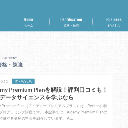
Home
Certification
Business
ホーム
資格・勉強
ビジネス
CATEGORY
資格・勉強
0.11
IT・Web系
emy Premium Planを解説！評判口コミも！
やデータサイエンスを学ぶなら
my Premium Plan（アイデミープレミアムプラン）は、Pythonに特
ログラミング講座です。 本記事では、Aidemy Premium Planの
特徴や各講座の料金を紹介しています。 Ai…