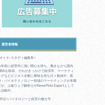
運営者情報
<オトナ-スタディ編集長>
数年前に経営学に強い関心を持ち、働きながら国内
MBAを取得。それがきっかけで経済学、マーケティ
ングなどビジネス全般に興味を持ち日々勉強中。医
療・バイオテクノロジー領域のマーケティングが本職
だが、上級ウェブ解析士や
NewsPicks Expert
として
も活動中。
<学位>バイオロジーと経営の修士号