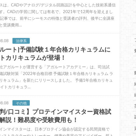
スは、CADやアナログ/デジタル回路設計を中心とした技術系通信
す。CADの学習に関しては有名で、2021年で12周年を迎えまし
本記事では、前半にシーモスの特徴と受講者の評判、後半に全講座
と受講費用…
8.08
法律系
ルート|予備試験１年合格カリキュラムに
トカリキュラムが登場！
社アガルートが運営する「アガルートアカデミー」は、司法試
備試験対策「2022年合格目標 予備試験１年合格カリキュラム ラ
リキュラム」を新たにリリースしました。 予備1年合格カリキュ
ライトカリキュラ…
8.08
その他
判/口コミ】プロテインマイスター資格試
解説！難易度や受験費用も！
インマイスターは、日本プロテイン協会が認定する民間資格で
ンストラクターやトレーナー、健康や美容のアドバイザー、筋ト