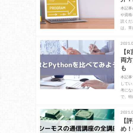
本記事
や資格
読くだ
は、常
2021.0
【R
両方
も
本記事
してい
考にな
で、特
2021.0
【評
め！