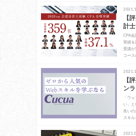
2021.1
【評
計士
CPA
実績を
受講が
コース
2021.1
【評
ンラ
「ウェ
い」と
良いの
スキル
2021.0