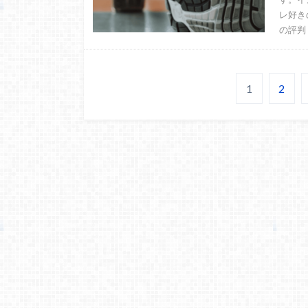
レ好き
の評判
1
2