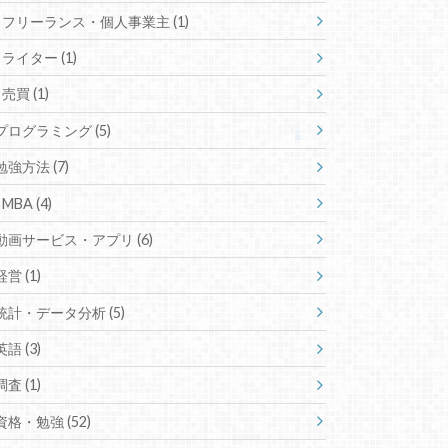
フリーランス・個人事業主
(1)
ライター
(1)
売買
(1)
プログラミング
(5)
勉強方法
(7)
MBA
(4)
動画サービス・アプリ
(6)
経営
(1)
統計・データ分析
(5)
英語
(3)
調査
(1)
資格・勉強
(52)