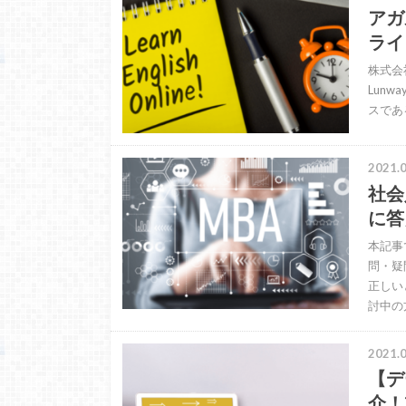
アガ
ライ
株式会
Lunw
スである
2021.0
社会
に答
本記事
問・疑
正しい
討中の
2021.0
【デ
介！