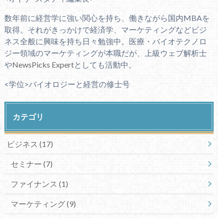
数年前に経営学に強い関心を持ち、働きながら国内MBAを
取得。それがきっかけで経済学、マーケティングなどビジ
ネス全般に興味を持ち日々勉強中。医療・バイオテクノロ
ジー領域のマーケティングが本職だが、上級ウェブ解析士
や
NewsPicks Expert
としても活動中。
<学位>バイオロジーと経営の修士号
カテゴリ
ビジネス
(17)
セミナー
(7)
ファイナンス
(1)
マーケティング
(9)